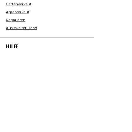
Gartenverkauf
Agrarverkauf
Reparieren
Aus zweiter Hand
HILFE
Kontaktieren Sie uns
ÜBER UNS
Uns
Geschäftsbedingungen