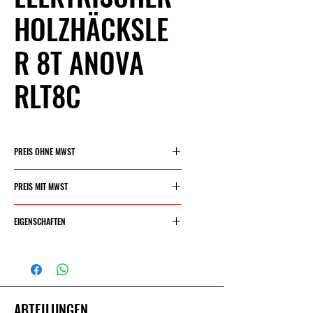
HOLZHÄCKSLE
R 8T ANOVA
RLT8C
PREIS OHNE MWST
701,78 €
PREIS MIT MWST
849,15 €
EIGENSCHAFTEN
MOTOR
ELEKTRISCH
EINPHASIG
220 V
ABTEILUNGEN