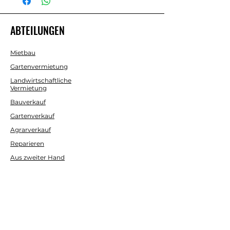
Maße: 480 x 420 mm.
ABTEILUNGEN
Mietbau
Gartenvermietung
Landwirtschaftliche
Vermietung
Bauverkauf
Gartenverkauf
Agrarverkauf
Reparieren
Aus zweiter Hand
HILFE
Kontaktieren Sie uns