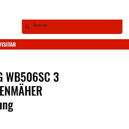
VISITAR
G WB506SC 3
SENMÄHER
ung