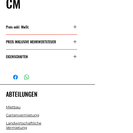
CM
Preis exkl. MwSt.
219,50 €
PREIS INKLUSIVE MEHRWERTSTEUER
265,60 €
EIGENSCHAFTEN
Maximale
1370 mm
Schnittlänge
ABTEILUNGEN
Maximale
965 x 965
Fliesengröße für
mm
Mietbau
diagonales
Gartenvermietung
Schneiden
Landwirtschaftliche
Vermietung
Maximale
4 bis 15