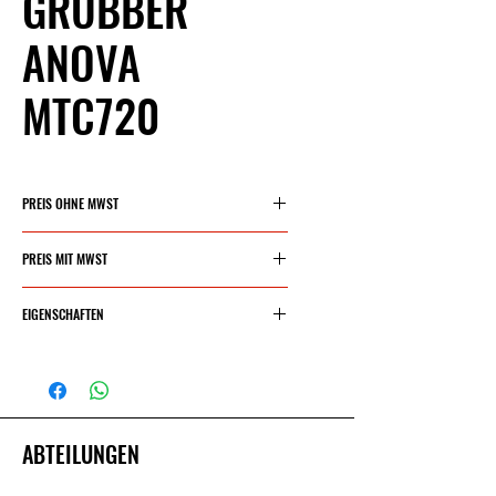
GRUBBER
ANOVA
MTC720
PREIS OHNE MWST
1396,53€
PREIS MIT MWST
1689,80 €
EIGENSCHAFTEN
MOTOR
MA212
ABTEILUNGEN
ZYLINDERKAPAZITÄT
212 cm³