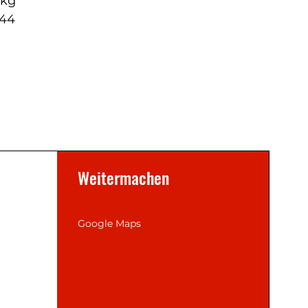
 kg
P44
Weitermachen
Google Maps