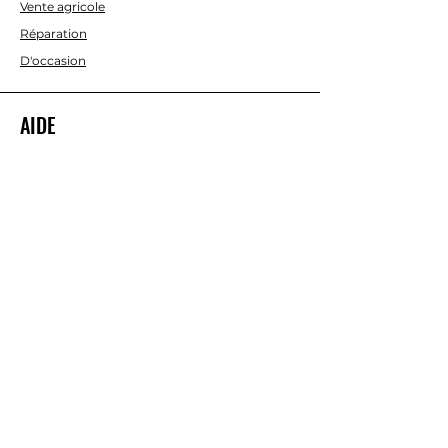
Vente agricole
Réparation
D'occasion
AIDE
Contactez-nous
À PROPOS DE NOUS
Nous
Termes et conditions
Continuer