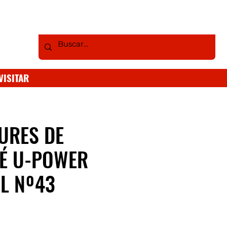
VISITAR
URES DE
TÉ U-POWER
L Nº43