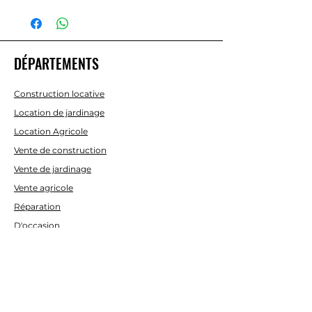
POUVOIR
1,8 kW /
220 V
DÉPARTEMENTS
CAUDAL
6 L/MIN
TUYAU LONG
5 M
Construction locative
Location de jardinage
PRESSION
90 - 135
Location Agricole
BAR
Vente de construction
Vente de jardinage
NIVEAU
93 LWA
Vente agricole
SONORE
Réparation
(dB)
D'occasion
POIDS
16 kg
AIDE
Contactez-nous