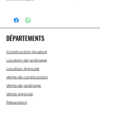
MOTEUR
4 TEMPS
- OHV
DÉPARTEMENTS
POUVOIR
7 CV / 5,2
kW
Construction locative
CAPACITÉ DU
208 CC
Location de jardinage
CYLINDRE
Location Agricole
Vente de construction
CAUDAL
8,7 L/min
Vente de jardinage
Vente agricole
PRESSION
207
Réparation
bars/3000
D'occasion
PSI
AIDE
TUYAU LONG
7,1 m