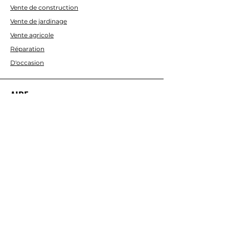
Vente de construction
Vente de jardinage
Vente agricole
Réparation
D'occasion
AIDE
Contactez-nous
À PROPOS DE NOUS
Nous
Termes et conditions