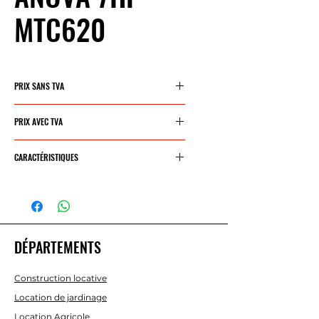
MTC620
PRIX SANS TVA
1009,46€
PRIX AVEC TVA
1221,45€
CARACTÉRISTIQUES
MOTEUR
MA212
CAPACITÉ DU
212 CC
DÉPARTEMENTS
CYLINDRE
POUVOIR
7 CV / 5,3
Construction locative
KW
Location de jardinage
Location Agricole