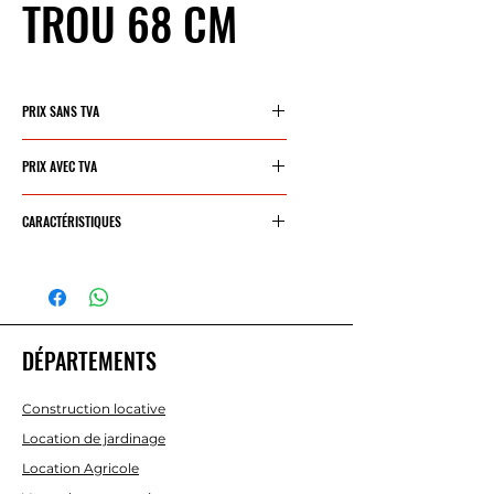
TROU 68 CM
PRIX SANS TVA
203,32 €
PRIX AVEC TVA
246,01 €
CARACTÉRISTIQUES
DIMENSION ROULEAU
:
70CM
POIDS
: 80KG
PRODUCTION
: 250K/H
DÉPARTEMENTS
Construction locative
Location de jardinage
Location Agricole