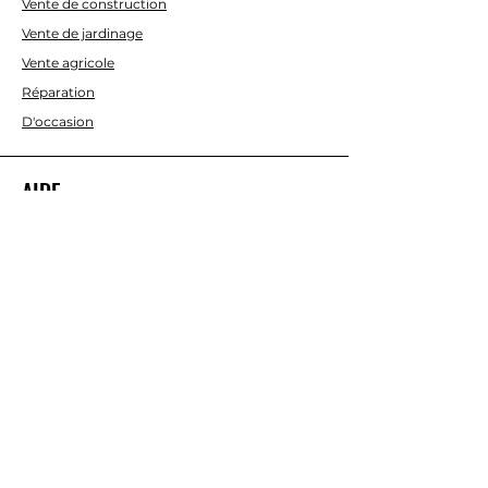
Vente de construction
Vente de jardinage
Vente agricole
Réparation
D'occasion
AIDE
Contactez-nous
À PROPOS DE NOUS
Nous
Termes et conditions