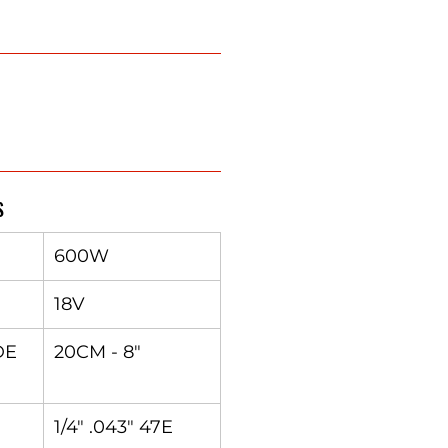
S
600W
18V
DE
20CM - 8"
1/4" .043" 47E