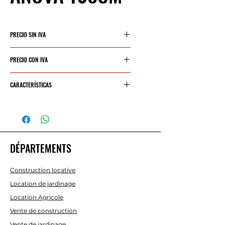
PRECIO SIN IVA
2127€
PRECIO CON IVA
2574€
CARACTERÍSTICAS
POTENCIA
13kW - 17,50
HP
DÉPARTEMENTS
CILINDRADA
586cc
VELOCIDAD
2800 RPM
Construction locative
MÁXIMA
Location de jardinage
MOTOR
Location Agricole
Vente de construction
ANCHO
108 CM
Vente de jardinage