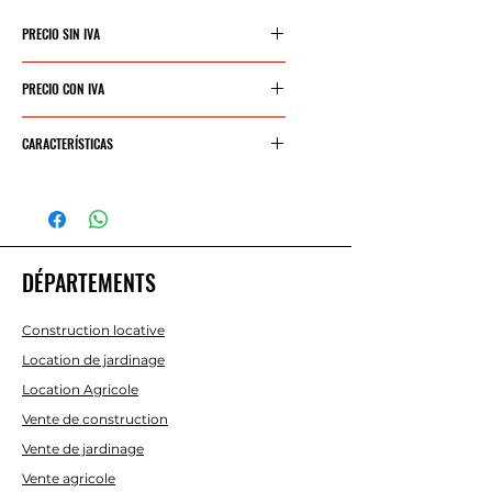
PRECIO SIN IVA
2067€
PRECIO CON IVA
2501€
CARACTERÍSTICAS
POTENCIA
9,2 KW - 12,5
HP
DÉPARTEMENTS
CILINDRADA
452 CC
VELOCIDAD
2800 RPM
Construction locative
MÁXIMA
Location de jardinage
MOTOR
Location Agricole
Vente de construction
ANCHO
92 CM
Vente de jardinage
CORTE
Vente agricole