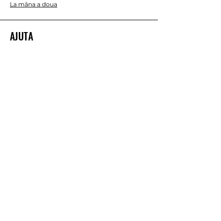
La mâna a doua
AJUTA
Contactaţi-ne
DESPRE NOI
Ne
Termeni și condiții
Continua
Google Maps