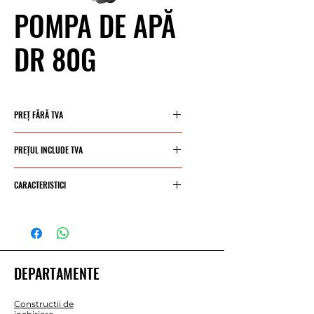
POMPA DE APĂ
DR 80G
PREȚ FĂRĂ TVA
389,20 €
PREȚUL INCLUDE TVA
470,93 €
CARACTERISTICI
Fluid: Apă murdară ușor
poluată
Temperatura lichidului:
0°C / +40°C
DEPARTAMENTE
Adâncime maximă de
scufundare: 5 m
Constructii de