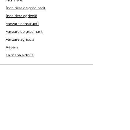
inchiriere
Nivel de drenaj: 15 mm
Închiriere de grădinărit
Pasaj solid: 10 mm
Închiriere agricolă
Număr maxim de porniri
Vanzare constructii
pe oră: 20
Vanzare de gradinarit
Vanzare agricola
Repara
La mâna a doua
AJUTA
Contactaţi-ne
DESPRE NOI