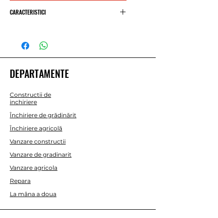
266,78 €
CARACTERISTICI
Putere
1,1 CP 25,4 cmc
Lungime
2,25 m
DEPARTAMENTE
Carburator
Wabbro
Constructii de
inchiriere
Greutate
Închiriere de grădinărit
7 kg
Închiriere agricolă
Vanzare constructii
Vanzare de gradinarit
Vanzare agricola
Repara
La mâna a doua