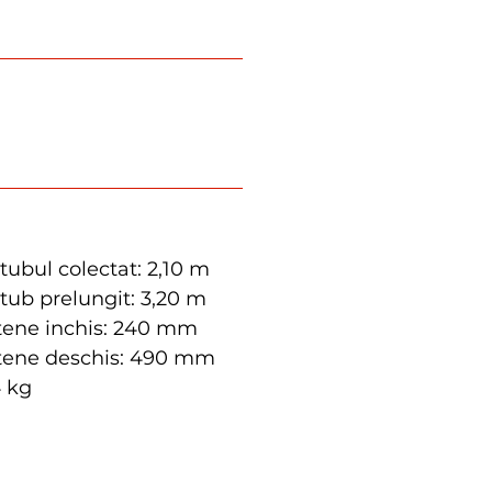
ubul colectat: 2,10 m
ub prelungit: 3,20 m
tene inchis: 240 mm
tene deschis: 490 mm
4 kg