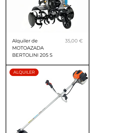
Precio
Alquiler de
35,00 €
MOTOAZADA
BERTOLINI 205 S
ALQUILER