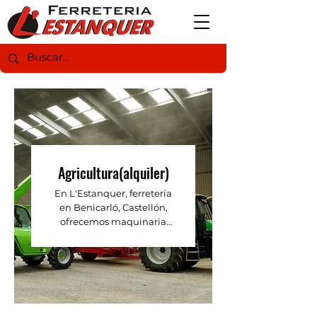
Agricultura(alquiler)
En L'Estanquer, ferretería
en Benicarló, Castellón,
ofrecemos maquinaria
agrícola en alquiler para
optimizar tus tareas en el
campo. Encuentra tractores,
desbrozadoras,
motocultores y más, ideales
para trabajos agrícolas y