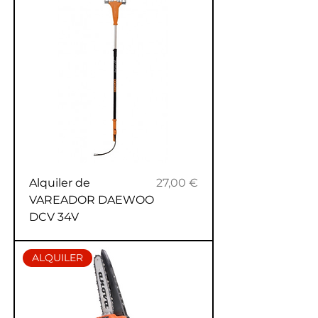
Precio
Alquiler de
27,00 €
VAREADOR DAEWOO
DCV 34V
ALQUILER