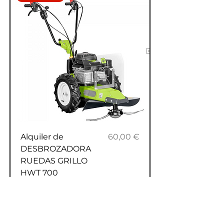
Precio
Alquiler de
60,00 €
DESBROZADORA
RUEDAS GRILLO
HWT 700
SUPERTRAC
ALQUILER