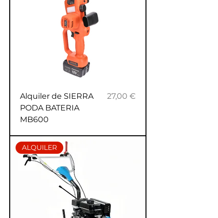
Precio
Alquiler de SIERRA
27,00 €
PODA BATERIA
MB600
ALQUILER