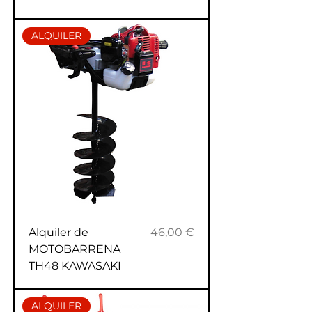
ALQUILER
Precio
Alquiler de
46,00 €
MOTOBARRENA
TH48 KAWASAKI
ALQUILER