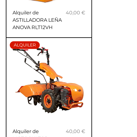
Precio
Alquiler de
40,00 €
ASTILLADORA LEÑA
ANOVA RLT12VH
ALQUILER
Precio
Alquiler de
40,00 €