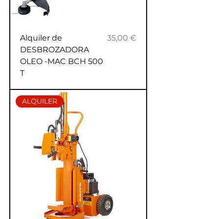
Precio
Alquiler de
35,00 €
DESBROZADORA
OLEO -MAC BCH 500
T
ALQUILER