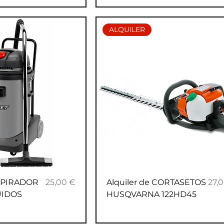
ALQUILER
Precio
Pre
ASPIRADOR
25,00 €
Alquiler de CORTASETOS
27,
UIDOS
HUSQVARNA 122HD45