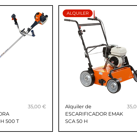
ALQUILER
Precio
Prec
35,00 €
Alquiler de
35,
ORA
ESCARIFICADOR EMAK
H 500 T
SCA 50 H