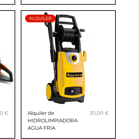
ALQUILER
cio
Precio
00 €
Alquiler de
30,00 €
HIDROLIMPIADORA
AGUA FRIA