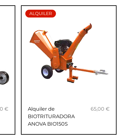
ALQUILER
io
Precio
00 €
Alquiler de
65,00 €
BIOTRITURADORA
ANOVA BIO150S