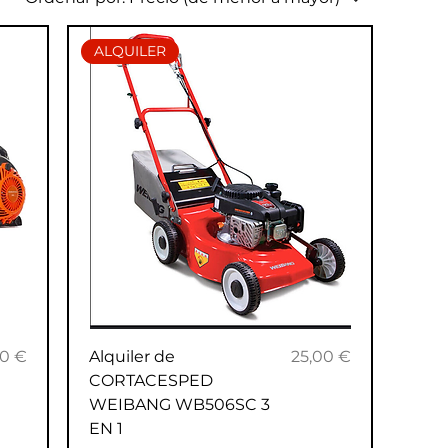
ALQUILER
io
Precio
00 €
Alquiler de
25,00 €
CORTACESPED
WEIBANG WB506SC 3
EN 1