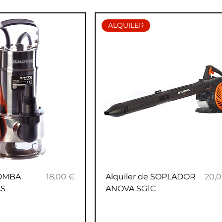
ALQUILER
Precio
Prec
BOMBA
18,00 €
Alquiler de SOPLADOR
20,
AS
ANOVA SG1C